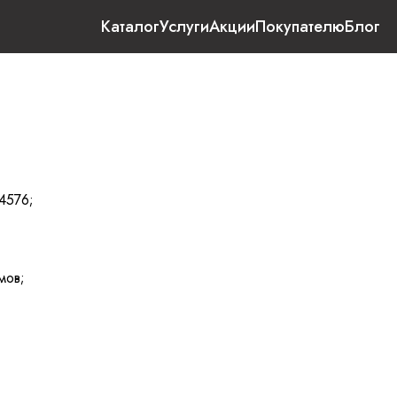
Каталог
Услуги
Акции
Покупателю
Блог
4576;
мов;