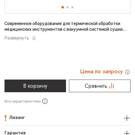
Современное оборудование для термической обработки
медицинских инструментов с вакуумной системой сушки.
Обеспечивает эффективную стерилизацию при различных
Развернуть
температурных режимах. Автоматизированный процесс
работы с возможностью выбора программ. Идеальное
решение для учреждений с высокими требованиями к
чистоте инструментов.
Цена по запросу
В корзину
Сравнить
Все характеристики
Лизинг
Гарантия