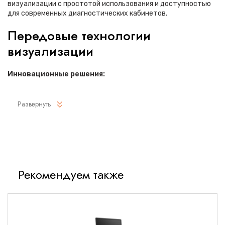
визуализации с простотой использования и доступностью
для современных диагностических кабинетов.
Передовые технологии
визуализации
Инновационные решения:
Технология Active Array со встроенными функциями
Развернуть
визуализации в датчиках
Технология инверсии импульса для улучшенного осевого
разрешения
Формирование составного изображения SonoCT с
объединением до 9 лучей
Рекомендуем также
Адаптивная обработка изображений XRES на основе
алгоритмов МРТ
Расширенные возможности