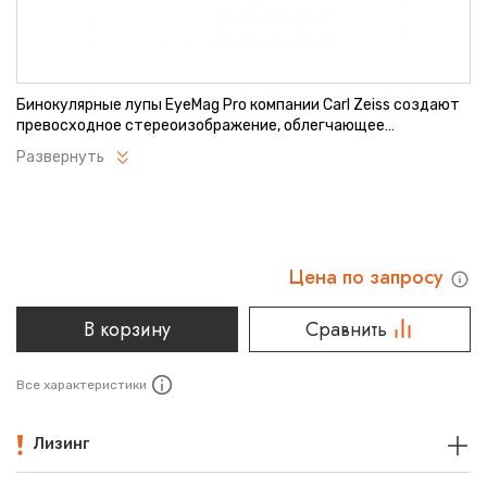
Бинокулярные лупы EyeMag Pro компании Carl Zeiss создают
превосходное стереоизображение, облегчающее
распознавание самых мелких структур. Результат — более
Развернуть
эффективное и качественное лечение.
Цена по запросу
В корзину
Сравнить
Все характеристики
Лизинг