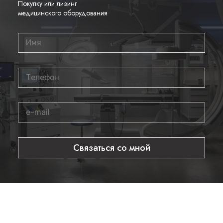
Покупку или лизинг
Пользователи в очках:
в рамку вставлены защитные очки
медицинского оборудования
без диоптрий (0 dpt). Можно установить корригирующие
линзы.
Легкий вес:
титановая оправа и мягкие носовые упоры для
максимального комфорта в использовании.
Настройка:
высота и наклон быстро регулируются с
помощью ключа.
Межзрачковое расстояние:
может настраиваться
индивидуально с помощью гибкой перемычки (переносицы).
Связаться со мной