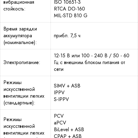
вибрационная
ISO 10651-3
стойкость:
RTCA DO-160
MIL-STD 810 G
Время зарядки
аккумулятора
прибл. 7,5 ч
(номинальное):
12-15 В или 100 - 240 В / 50 - 60
Электропитание:
Гц с внешним блоком питания от
сети
Режимы
SIMV + ASB
искусственной
IPPV
вентиляции легких
S-IPPV
(стандартные):
PCV
Режимы
aPCV
искусственной
BiLevel + ASB
вентиляции легких
CPAP + ASB