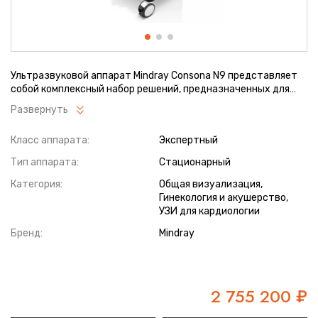
Ультразвуковой аппарат Mindray Consona N9 представляет
собой комплексный набор решений, предназначенных для
различных клинических сценариев в широком спектре
Развернуть
областей, включая гинекологию, сосудистые исследования и
кардиологию. Использование инновационных разработок
Класс аппарата:
Экспертный
позволяет автоматизировать и стандартизировать
процесс сканирования, захвата области интереса,
Тип аппарата:
Стационарный
оптимизации изображения, анализа и количественной
оценки характеристик, обеспечивая более эффективную и
Категория:
Общая визуализация,
точную диагностику.
Гинекология и акушерство,
УЗИ для кардиологии
Бренд:
Mindray
2 755 200
₽