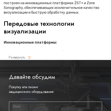
построен на инновационных платформах ZST+ и Zone
Sonography, обеспечивающих исключительное качество
визуализации и быструю обработку данных.
Передовые технологии
визуализации
Инновационные платформы:
Zone Sonography Technology обеспечивает
Развернуть
сверхбыстрое построение четких изображений на
любой глубине сканирования
Платформа ZST+ создает изображения с высоким
Давайте обсудим
временным и пространственным разрешением
Система поддерживает широкий спектр эргономичных
Покупку или лизинг
датчиков, включая монокристаллические, для всех
медицинского оборудования
типов исследований
Интеллектуальные функции