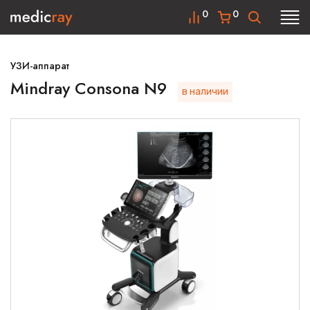
0
0
УЗИ-аппарат
Mindray Consona N9
в наличии