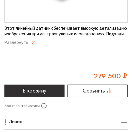
Этот линейный датчик обеспечивает высокую детализацию
изображения при ультразвуковых исследованиях. Подходит
для сосудистой, абдоминальной и поверхностной
Развернуть
диагностики. Эргономичный дизайн способствует удобству
в работе. Совместим с большинством УЗИ-аппаратов
Mindray.
279 500
₽
В корзину
Сравнить
Все характеристики
Лизинг