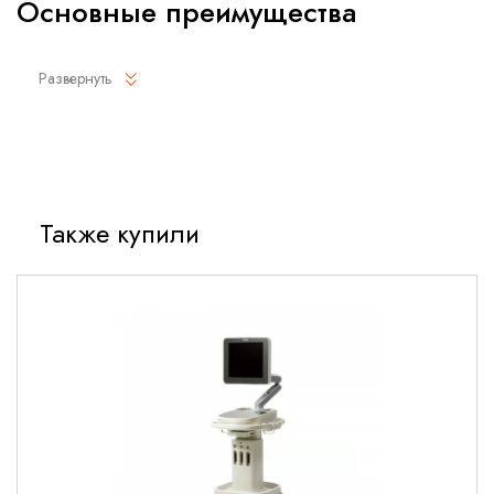
Основные преимущества
Высокое качество визуализации с четким разрешением
Развернуть
Широкая полоса частот (6-14 МГц) для
детализированного сканирования
Эргономичный дизайн для удобства использования
Надежная конструкция и долговечность
Также купили
Совместимость с ультразвуковыми системами Mindray
Технические характеристики
Тип датчика:
Линейный
Диапазон частот:
6-14 МГц
Количество элементов:
192
Радиус сканирования:
40 мм
Размер рабочей поверхности:
50 мм