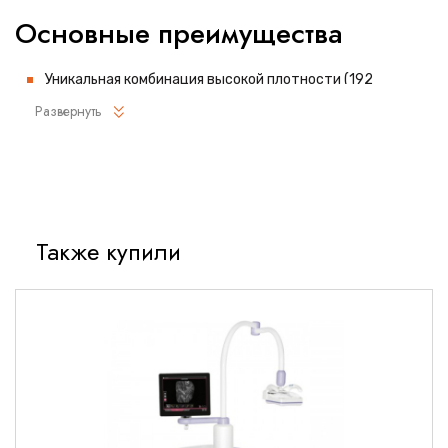
Основные преимущества
Уникальная комбинация высокой плотности (192
элемента) и широкого частотного диапазона (6-14 МГц)
Развернуть
Технология Wideband Single Crystal для улучшенного
разрешения и глубины проникновения
Увеличенная рабочая поверхность (50 мм) для
комфортного сканирования
Эргономичный дизайн с улучшенной балансировкой
Также купили
Полная совместимость с УЗИ-системами Mindray серий
Resona и DC
Технические характеристики
Параметры сканирования
Частотный диапазон: 6-14 МГц (расширяемый до 18 МГц в