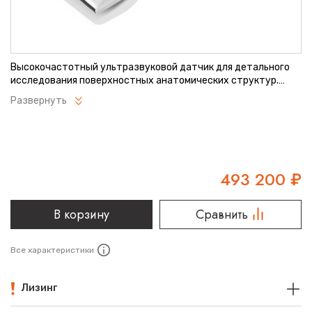
Высокочастотный ультразвуковой датчик для детального
исследования поверхностных анатомических структур.
Обеспечивает исключительную четкость изображения при
Развернуть
визуализации мелких сосудов и тканей. Компактный
эргономичный дизайн разработан для точных манипуляций.
Идеальное решение для специализированных
диагностических исследований.
493 200
₽
В корзину
Сравнить
Все характеристики
Лизинг