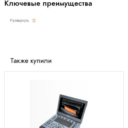
Ключевые преимущества
Широкий частотный диапазон 5-20 МГц
-
Развернуть
высочайшее разрешение для поверхностных структур
Технология Ultra-High Resolution
- превосходная
детализация анатомических структур
192 активных элемента
- отличное пространственное
разрешение
Также купили
Эргономичный дизайн с защитой от скольжения
-
комфорт при длительной работе
Полная совместимость
с системами Mindray DC,
Resona и другими
Технические характеристики
Тип датчика:
Линейный высокочастотный
Частотный диапазон:
5-20 МГц (с плавной
регулировкой)