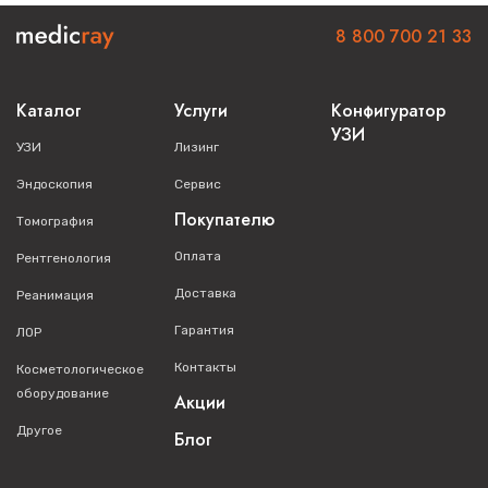
Совместимость со стандартными ультразвуковыми
8 800 700 21 33
гелями
Простота в обработке и дезинфекции
Где приобрести
Каталог
Услуги
Конфигуратор
УЗИ
УЗИ
Лизинг
Купить оригинальный секторный датчик
Mindray P10-4E
вы
Эндоскопия
Сервис
можете в нашем интернет-магазине. Мы предлагаем
официальную гарантию производителя. Для получения
Покупателю
Томография
консультации или оформления заказа звоните по телефону
8 800 700 21 33
. Наши специалисты помогут вам подобрать
Оплата
Рентгенология
оптимальное решение для ваших диагностических задач.
Доставка
Реанимация
Гарантия
ЛОР
Контакты
Косметологическое
оборудование
Акции
Другое
Блог