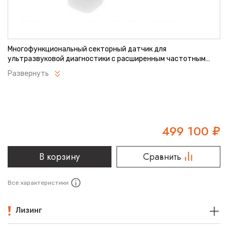
Многофункциональный секторный датчик для
ультразвуковой диагностики с расширенным частотным
диапазоном. Обеспечивает высокую детализацию
Развернуть
изображения при обследовании глубоко расположенных
структур. Оптимален для кардиологических исследований и
диагностики органов брюшной полости. Отличается
эргономичным дизайном и надежностью конструкции.
499 100
₽
В корзину
Сравнить
Все характеристики
Лизинг