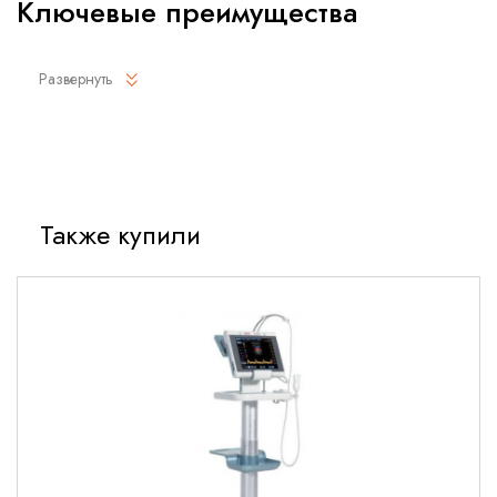
Ключевые преимущества
Высокое качество визуализации с отличной
Развернуть
детализацией
Широкий частотный диапазон для универсального
применения
Улучшенная эргономика для комфортной работы
Совместимость с системами Mindray DC и Resona
Также купили
Надежная конструкция для интенсивного использования
Технические характеристики
Тип: секторный фазированный
Частотный диапазон: 2-4 МГц
Угол сканирования: 90°
Количество элементов: 128