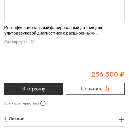
Многофункциональный фазированный датчик для
ультразвуковой диагностики с расширенными
возможностями. Обеспечивает высокую детализацию
Развернуть
изображения при обследовании различных органов.
Подходит для кардиологических и абдоминальных
исследований. Оптимальное сочетание качества и
надежности.
256 500
₽
В корзину
Сравнить
Все характеристики
Лизинг