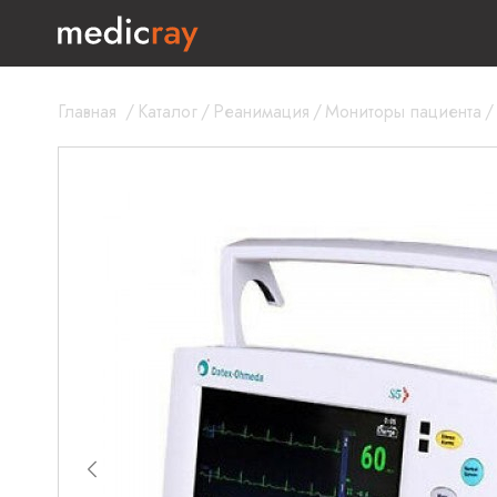
Главная
/
Каталог
/
Реанимация
/
Мониторы пациента
/