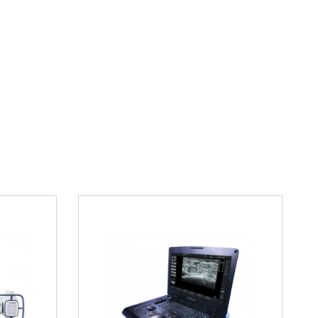
новременного отображения множества
х параметров
настройки под конкретные клинические задачи
я и анализа данных для оценки динамики
живания и дезинфекции оборудования
еждународным стандартам медицинского
е оснащение медицинских
агазине вы можете получить профессиональную
бору оборудования для мониторинга пациентов.
ть оптимальное решение для вашего
дения. Для получения дополнительной