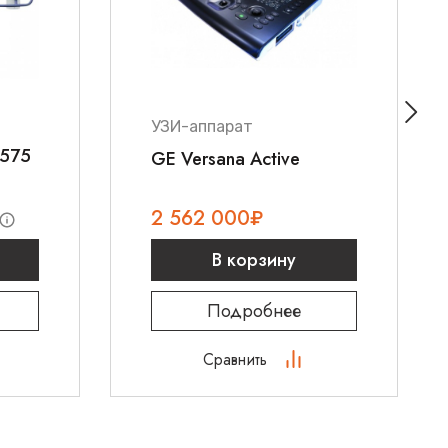
е
8 800 700 21 33
или оставьте заявку на сайте.
УЗИ-аппарат
R575
GE Versana Active
2 562 000
₽
В корзину
Подробнее
Сравнить