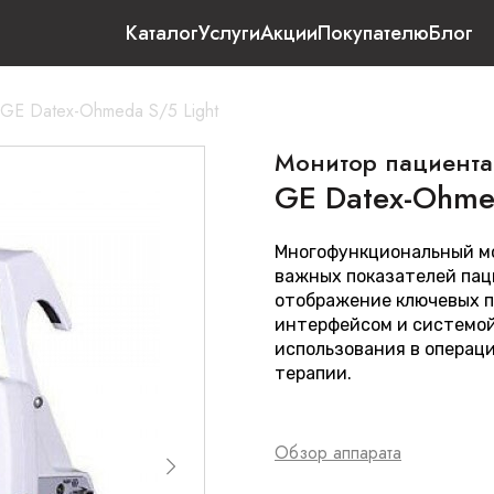
Каталог
Услуги
Акции
Покупателю
Блог
GE Datex-Ohmeda S/5 Light
Монитор пациента
GE Datex-Ohme
Многофункциональный м
важных показателей пац
отображение ключевых 
интерфейсом и системо
использования в операц
терапии.
Обзор аппарата