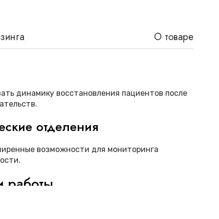
изинга
О товаре
ать динамику восстановления пациентов после
ательств.
еские отделения
ширенные возможности для мониторинга
ости.
и работы
магазине представлен
монитор пациента GE
Light
с рядом важных особенностей: