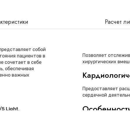
ктеристики
Расчет л
представляет собой
Позволяет отслежив
тояния пациентов в
хирургических вмеш
е сочетает в себе
ь, обеспечивая
Кардиологич
енно важных
Предоставляет рас
сердечной деятельн
Особенност
5 Light
,
В нашем интернет-
 физиологических
Datex-Ohmeda S/5 