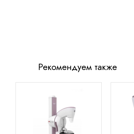
параметров
Интуитивно понятный интерфейс для быстро
персоналом
Надежную систему тревог с настраиваемыми
оповещения
Компактный и эргономичный дизайн для удоб
Совместимость с другими системами монитор
Рекомендуем также
Области применения
Монитор пациента GE Datex-Ohmeda S/5 Light
используется в различных медицинских отделен
Отделения реанимации и интен
терапии
Обеспечивает непрерывный контроль состояния 