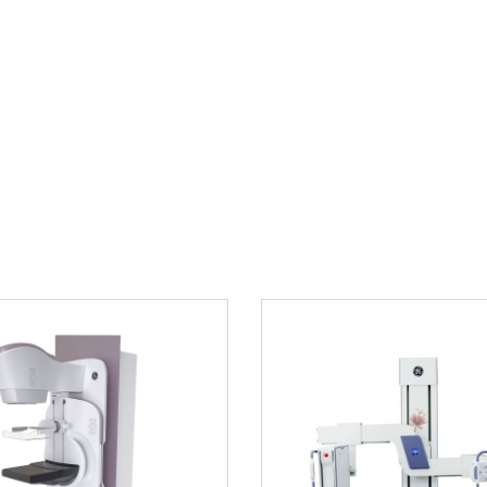
Возможность од
го освоения
физиологически
Гибкая система 
 параметрами
Функция хранени
состояния
ства использования
Простота обслу
инга GE Healthcare
Соответствие м
оборудования
Комплексно
эффективно
иях:
учреждений
сивной
В нашем интернет-м
консультацию по вы
Мы поможем подобра
критических
медицинского учреж