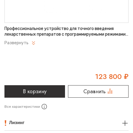
Профессиональное устройство для точного введения
лекарственных препаратов с программируемыми режимами
инфузии. Обеспечивает безопасное дозирование
Развернуть
медикаментов в широком диапазоне скоростей. Оснащено
системой оповещения о нештатных ситуациях во время
процедуры. Подходит для использования в различных
отделениях медицинских учреждений.
123 800
₽
В корзину
Сравнить
Все характеристики
Лизинг