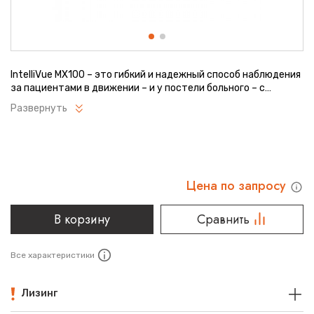
IntelliVue MX100 – это гибкий и надежный способ наблюдения
за пациентами в движении – и у постели больного – с
помощью одного портативного автономного монитора.
Развернуть
Небольшой и легкий, аппарат предлагает широкий
масштабируемый набор клинических измерений.
Цена по запросу
В корзину
Сравнить
Все характеристики
Лизинг