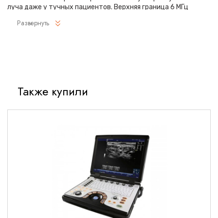
луча даже у тучных пациентов. Верхняя граница 6 МГц
позволяет смотреть не только взрослых, но и детей.
Развернуть
Область исследования:
Абдоминальные органы,
Гинекология,
Также купили
Урология,
Акушерство