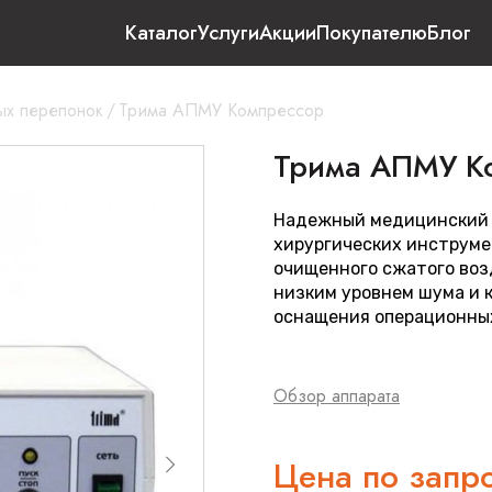
Каталог
Услуги
Акции
Покупателю
Блог
ых перепонок
/
Трима АПМУ Компрессор
Трима АПМУ К
Надежный медицинский 
хирургических инструме
очищенного сжатого воз
низким уровнем шума и 
оснащения операционных
Обзор аппарата
Цена по запр