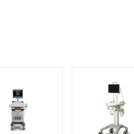
аботе
подаваемого воздух
Дополнител
ок
Оборудование адапт
и
Все компоненты рас
режимах.
урсом работы
Ваш надежн
медицинско
 учреждениях
Обеспечьте свое ме
воздуха с компресс
ха для работы
Чтобы узнать больш
ним в операционных,
по номеру
8 800 700
решение для ваших 
 центрах