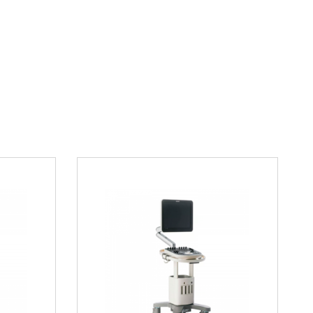
а.
ьные преимущества
ировано к российским условиям эксплуатации.
считаны на работу при различных температурных
ый выбор для оснащения
го учреждения
дицинское оборудование бесперебойной подачей
ором
Трима АПМУ
из нашего интернет-магазина.
е о возможностях этого оборудования позвоните
 21 33
- мы поможем подобрать идеальное
задач.