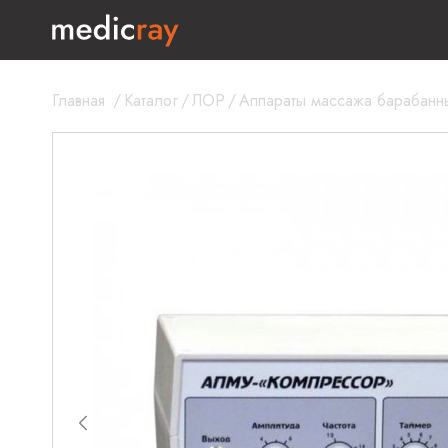
Главная
/
Каталог
/
ЛОР
/
Аппараты массажа барабанн