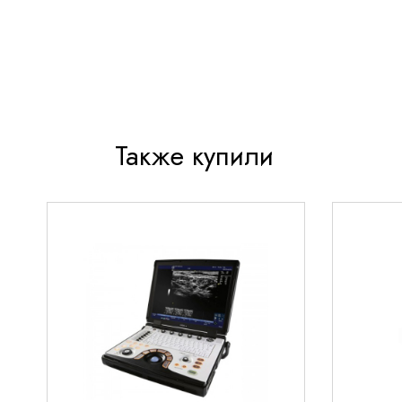
Минимальный уровень вибрации и шума при р
Безопасность и надежность
Многоуровневая система защиты от перегруз
Устойчивость к перепадам напряжения в сет
Также купили
Долговечные компоненты с увеличенным рес
Области применения
Использование в медицинских
Обеспечивает подачу очищенного сжатого возду
различного медицинского оборудования. Незаме
реанимационных и процедурных кабинетах.
Применение в диагностических