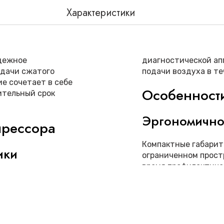
Характеристики
дежное
диагностической ап
одачи сжатого
подачи воздуха в те
е сочетает в себе
Особенност
ительный срок
Эргономично
прессора
Компактные габарит
ики
ограниченном прост
время профилактиче
эксплуатации
Экологичнос
ности под текущие
Энергосберегающие
электроэнергии. Си