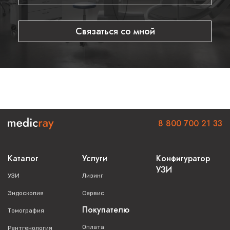
Вы получаете одобрение в лизинговой компании и
заключаете договор лизинга
Лизинговая компания приобретает оборудование и
Связаться со мной
передает вам в лизинг
Вы пользуетесь медицинским оборудованием
Вносите регулярный лизинговый платёж, по окончании
договора оборудование переходит в вашу
собственность
Звоните по телефону
8 800 700 21 33
уже сейчас, чтобы
получить выгодную цену и лучшие условия финансирования.
8 800 700 21 33
Потом будет дороже! Оставьте заявку на коммерческое
предложение по аппарату
Dräger Zeus Infinity
Empowered.
Каталог
Услуги
Конфигуратор
УЗИ
УЗИ
Лизинг
Эндоскопия
Сервис
Покупателю
Томография
Оплата
Рентгенология