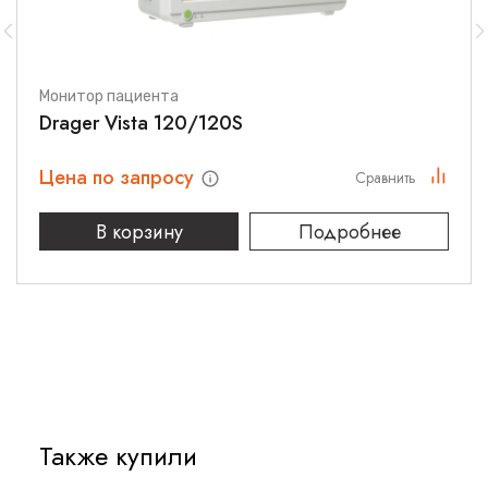
(например, давление на вдохе и частоту дыхания) для
достижения этой цели. Кроме того, опция SmartPilot View,
интегрированное программное обеспечение для
визуализации и прогнозирования уровня анестезии,
позволяет мгновенно увидеть совместное действие
Монитор пациента
анестетика и опиоидов. Функция «Что если...» показывает
Drager Vista 120/120S
расчетное действие заданного уровня летучего анестетика
до запуска этой установки.
Цена по запросу
Сравнить
Высокое качество вентиляции
В корзину
Подробнее
Drager Zeus IE обеспечивает в операционной качество
вентиляции на уровне устройств для ОИТ и может
применяться для пациентов всех возрастов и в состоянии
любой тяжести. Инновационная технология вентиляции
может обеспечить практически неограниченный поток,
независимо от режима вентиляции. Вентиляторный блок
TurboVent2 обеспечивает самостоятельное дыхание на
обоих уровнях давления (режим BiPAP). Возможность
использовать СРАР в режиме Man/Spont (Ручн./Самост.) и
активное регулирование PEEP поддерживает открытыми
Также купили
даже легкие пациентов, страдающих ожирением или
находящихся в критическом состоянии.