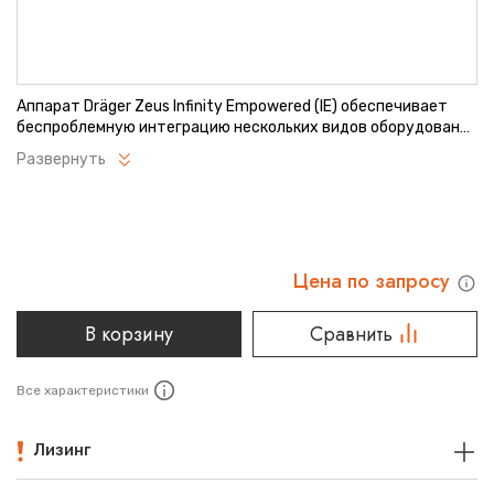
Аппарат Dräger Zeus Infinity Empowered (IE) обеспечивает
беспроблемную интеграцию нескольких видов оборудования
для вентиляции, терапии, мониторинга, управления
Развернуть
информацией и поддержки принятия решений в едином
аппарате, соответствующем последнему слову техники.
Цена по запросу
В корзину
Сравнить
Все характеристики
Лизинг