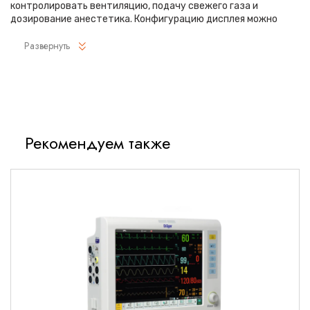
контролировать вентиляцию, подачу свежего газа и
дозирование анестетика. Конфигурацию дисплея можно
настроить для отображения дополнительных
Развернуть
интегрированных данных мониторинга состояния пациента.
Интегрированное программное обеспечение SmartPilot View
вычисляет и отображает глубину наркоза на экране. Одного
взгляда достаточно, чтобы охватить всю информацию,
необходимую для принятия решений, что помогает вам
повысить эффективность работы.
Интеллектуальная поддержка
Рекомендуем также
В Zeus IE применяются программные технологии,
обеспечивающие поддержку и оказывающие помощь в
принятии решений. Это способствует совершенствованию
рабочего процесса и улучшению качества медицинской
помощи. Новая дополнительная система Smart Ventilation
Control (SVC) – это основанная на клинических данных
автоматическая система помощи, адаптирующая
вентиляцию к состоянию организма от интубации до
экстубации. Вы просто устанавливаете клиническую цель
(например, поощрять самостоятельное дыхание) и SVC
автоматически регулирует параметры вентиляции