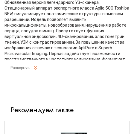
Обновленная версия легендарного УЗ-сканера.
Стационарный аппарат экспертного класса Aplio 500 Toshiba
NEW, визуализирует анатомические структуры в высоком
разрешении. Модель позволяет выявить
микрокальцификаты, новообразования, нарушения в работе
сердца, сосудов и мышц. Присутствует функция
виртуальной эндоскопии, 4D-сканирования, эластометрии
тканей, УЗИ с контрастированием. За повышение качества
изображения отвечают технологии ApliPure и Superb
Microvascular Imaging. Первая задействует возможности
пространственного и частотного кодирования, формирует
цельный визуальный ряд с сохранением клинических
Развернуть
маркеров. Вторая улучшает отображение микрососудистого
русла, используя доплеровский эффект. Модель оснащена
21-дюймовым монитором, имеет 4 активных порта.
Возможно подключение педиатрических,
интраоперационных, лапароскопических и чреспищеводных
датчиков.
Рекомендуем также
Инновационные технологии
Fly Thru.
Виртуальная эндосонография обеспечивает
построение трехмерной модели полостей, протоков и