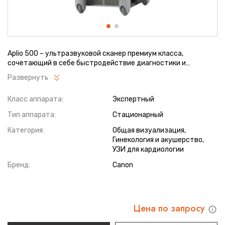
Aplio 500 – ультразвуковой сканер премиум класса,
сочетающий в себе быстродействие диагностики и
отличное качество визуализации. Более 30 датчиков на
Развернуть
выбор, в т.ч. матричные, монокристаллические, 4D,
эндоскопические для любых типов исследований.
Класс аппарата:
Экспертный
Ультразвуковой сканер позволяет изучать анатомические
структуры в высоком разрешении.
Тип аппарата:
Стационарный
Категория:
Общая визуализация,
Гинекология и акушерство,
УЗИ для кардиологии
Бренд:
Canon
Цена по запросу