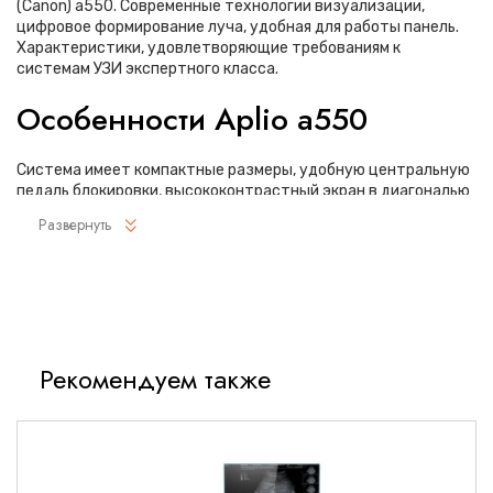
(Canon) a550. Современные технологии визуализации,
цифровое формирование луча, удобная для работы панель.
Характеристики, удовлетворяющие требованиям к
системам УЗИ экспертного класса.
Особенности Aplio a550
Система имеет компактные размеры, удобную центральную
педаль блокировки, высококонтрастный экран в диагональю
23", регулировка по высоте на расстояние более 36 см, а
Развернуть
панель управления и монитор могут быть настроены для
любого положения сканирования.
Отличная цветопередача с высокой детализацией и
четкостью изображения. Устройство подходит для
профессионального использования в частных кабинетах и
крупных медицинских центрах. Комплектация сканера
Рекомендуем также
применима для самых разных исследований. Широкий
диапазон прикладного клинического программного
обеспечения высокоэффективен для общих исследований,
сердечно-сосудистых, гинекологических, ортопедических,
урологических.