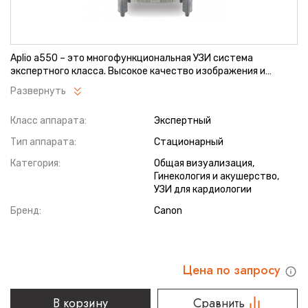
Aplio a550 – это многофункциональная УЗИ система
экспертного класса. Высокое качество изображения и
интуитивно понятный интерфейс поможет вам обеспечить
Развернуть
высокую производительность и скорость проведения
исследования. Совершенные технологии визуализации
Класс аппарата:
Экспертный
помогают повысить диагностическую уверенность даже в
сложных случаях.
Тип аппарата:
Стационарный
Категория:
Общая визуализация,
Гинекология и акушерство,
УЗИ для кардиологии
Бренд:
Canon
Цена по запросу
В корзину
Сравнить