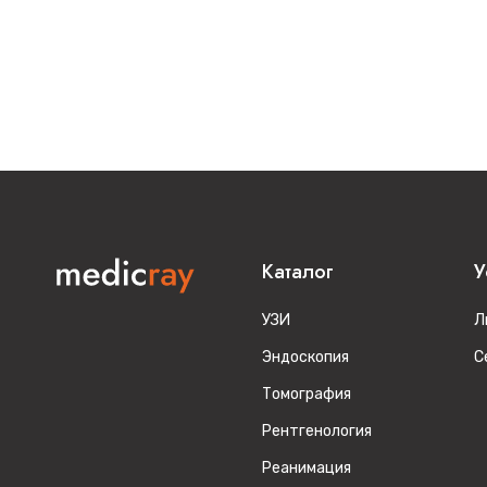
Каталог
У
УЗИ
Л
Эндоскопия
С
Томография
Рентгенология
Реанимация