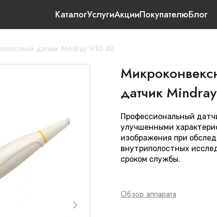
Каталог
Услуги
Акции
Покупателю
Блог
олостной датчик Mindray V10-4B
Микроконвексн
датчик Mindray
Профессиональный датчи
улучшенными характери
изображения при обслед
внутриполостных иссле
сроком службы.
Обзор аппарата