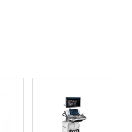
ине.
ва выбора
отношение цены и качества
льзовании и обслуживании
лгий срок службы
едицинских центров и частных клиник
сти
сный внутриполостной датчик
Mindray V10-4B
интернет-магазине. Мы предлагаем оригинальную
ией качества, быструю доставку и
онсультацию. Для оформления заказа или
ельной информации звоните по телефону
8 800