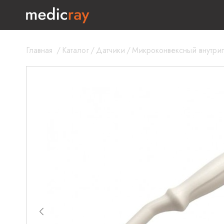
Главная
/
Каталог
/
Датчики
/
Микроконвексный внутрип