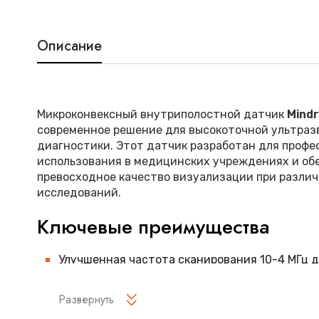
Описание
Микроконвексный внутриполостной датчик
Mind
современное решение для высокоточной ультраз
диагностики. Этот датчик разработан для профе
использования в медицинских учреждениях и об
превосходное качество визуализации при разли
исследований.
Ключевые преимущества
Улучшенная частота сканирования 10-4 МГц 
детализированного изображения
Развернуть
Эргономичная конструкция для удобства раб