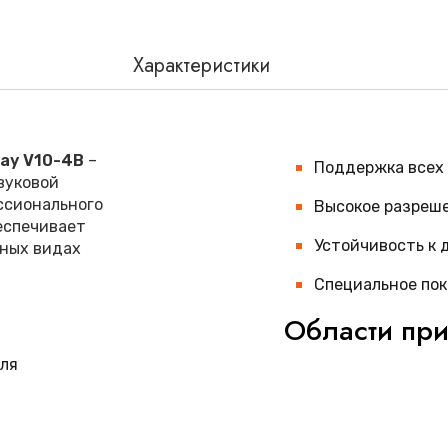
Характеристики
ray V10-4B
–
Поддержка всех
вуковой
ссионального
Высокое разреш
еспечивает
Устойчивость к
чных видах
Специальное пок
Области пр
для
Датчик
Mindray V10
урологии и общей д
трансвагинальные и
оты специалиста
точностью, что дел