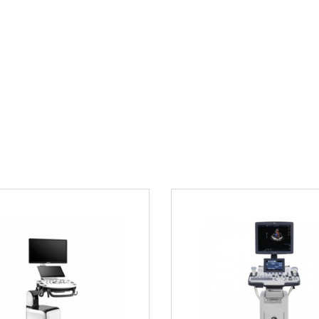
ть
современной медиц
ndray
Преимущест
триполостной
Оптимальное со
Простота в испо
Надежность и до
Подходит для м
ик
Как приобре
Купить микроконвек
вы можете в нашем 
продукцию с гарант
профессиональную к
получения дополнит
700 21 33
.