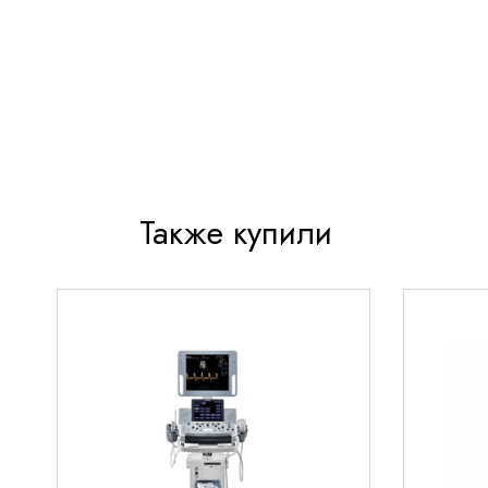
Повышенная износостойкость и долговечнос
Широкая совместимость с УЗИ-аппаратами Mi
Оптимальная глубина сканирования для вну
диагностики
Технические параметры
Основные характеристики
Также купили
Тип: микроконвексный внутриполостной датч
Диапазон частот: 10-4 МГц
Количество кристаллов: 192
Угол сканирования: 160°
Радиус рабочей поверхности: 10 мм