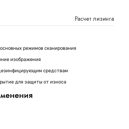
Расчет лизинга
 основных режимов сканирования
ение изображения
 дезинфицирующим средствам
рытие для защиты от износа
именения
-4B
эффективно используется в гинекологии,
иагностике. Он позволяет проводить
 трансректальные исследования с высокой
ает его незаменимым инструментом в