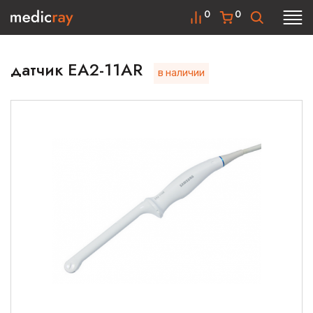
0
0
датчик EA2-11AR
в наличии