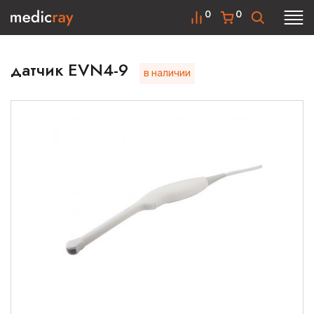
0
0
датчик EVN4-9
в наличии