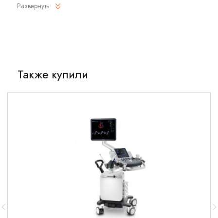
Акушерство (ранние сроки), гинекология (матка, яичники),
Развернуть
урология (предстательная железа).
Также купили