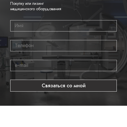
Покупку или лизинг
таза. Его универсальные характеристики делают его
медицинского оборудования
незаменимым инструментом для врачей-диагностов,
позволяя проводить комплексные обследования пациентов.
Почему стоит выбрать этот
датчик?
Профессиональное качество изображения
Универсальность применения
Надежность и долговечность
Оптимальное соотношение цены и качества
Связаться со мной
Где купить?
Приобрести
Секторный фазированный датчик
Sonoscape 4-4P-A
вы можете в нашем интернет-магазине.
Мы предлагаем оригинальное оборудование с гарантией
производителя. Для получения дополнительной информации
и оформления заказа звоните по телефону
8 800 700 21 33