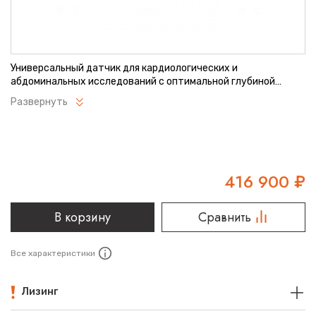
Универсальный датчик для кардиологических и
абдоминальных исследований с оптимальной глубиной
сканирования. Обеспечивает четкую визуализацию
Развернуть
внутренних органов и структур. Подходит для широкого
спектра диагностических процедур. Совместим с
ультразвуковыми системами Sonoscape.
416 900
₽
В корзину
Сравнить
Все характеристики
Лизинг